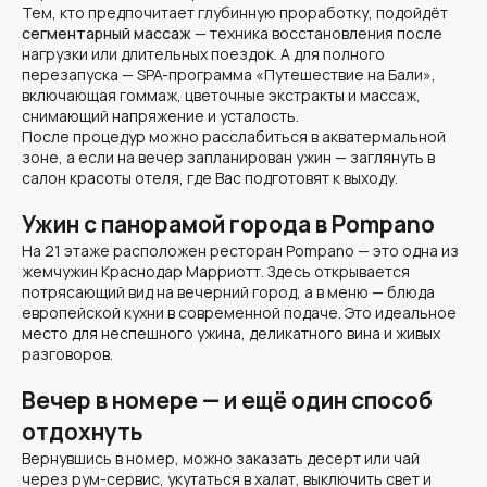
Тем, кто предпочитает глубинную проработку, подойдёт
сегментарный массаж
— техника восстановления после
нагрузки или длительных поездок. А для полного
перезапуска — SPA-программа
«Путешествие на Бали»
,
включающая гоммаж, цветочные экстракты и массаж,
снимающий напряжение и усталость.
После процедур можно расслабиться в акватермальной
зоне, а если на вечер запланирован ужин — заглянуть в
салон красоты отеля, где Вас подготовят к выходу.
Ужин с панорамой города в Pompano
На 21 этаже расположен
ресторан Pompano
— это одна из
жемчужин Краснодар Марриотт. Здесь открывается
потрясающий вид на вечерний город, а в меню — блюда
европейской кухни в современной подаче. Это идеальное
место для неспешного ужина, деликатного вина и живых
разговоров.
Вечер в номере — и ещё один способ
отдохнуть
Вернувшись в номер, можно заказать десерт или чай
через рум-сервис, укутаться в халат, выключить свет и