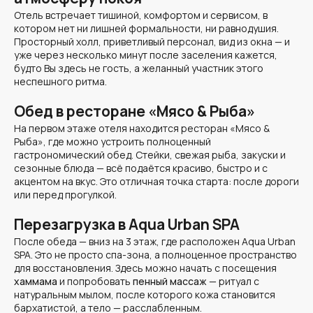
Отель встречает тишиной, комфортом и сервисом, в
котором нет ни лишней формальности, ни равнодушия.
Просторный холл, приветливый персонал, вид из окна — и
уже через несколько минут после заселения кажется,
будто Вы здесь не гость, а желанный участник этого
неспешного ритма.
Обед в ресторане «Мясо & Рыба»
На первом этаже отеля находится ресторан
«Мясо &
Рыба»
, где можно устроить полноценный
гастрономический обед. Стейки, свежая рыба, закуски и
сезонные блюда — всё подаётся красиво, быстро и с
акцентом на вкус. Это отличная точка старта: после дороги
или перед прогулкой.
Перезагрузка в Aqua Urban SPA
После обеда — вниз на 3 этаж, где расположен
Aqua Urban
SPA
. Это не просто спа-зона, а полноценное пространство
для восстановления. Здесь можно начать с посещения
хаммама
и попробовать
пенный массаж
— ритуал с
натуральным мылом, после которого кожа становится
бархатистой, а тело — расслабленным.