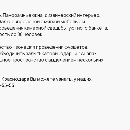
е. Панорамные окна, дизайнерский интерьер,
ал с lounge зоной с мягкой мебелью и
роведения камерной свадьбы, уютного банкета,
сть до 80 человек.
ство - зона для проведения фуршетов,
 объединить залы
"Екатеринодар" и
"Анапа-
льное пространство с выделением нескольких
 Краснодаре Вы можете узнать, у наших
8-55-55