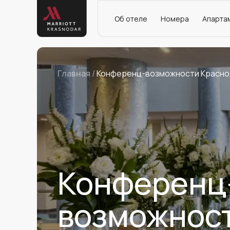
Об отеле
Номера
Апарта
Главная /
Конференц-возможности Красно
Конференц
возможнос