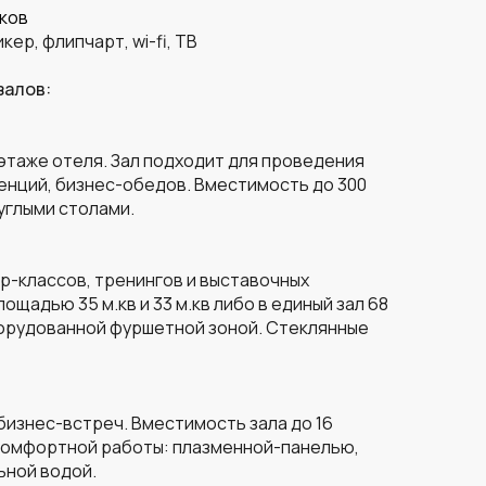
ков
ер, флипчарт, wi-fi, ТВ
залов:
этаже отеля. Зал подходит для проведения
енций, бизнес-обедов. Вместимость до 300
руглыми столами.
-классов, тренингов и выставочных
ощадью 35 м.кв и 33 м.кв либо в единый зал 68
оборудованной фуршетной зоной. Стеклянные
бизнес-встреч. Вместимость зала до 16
комфортной работы: плазменной-панелью,
ьной водой.