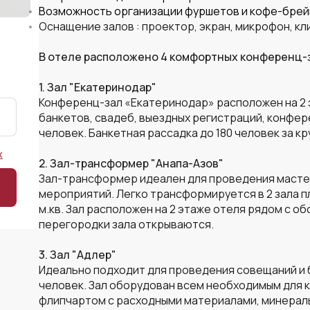
Возможность организации фуршетов и кофе-брей
Оснащение залов : проектор, экран, микрофон, клик
В отеле расположено 4 комфортных конференц-
1. Зал "Екатеринодар"
Конференц-зал «Екатеринодар» расположен на 2 
банкетов, свадеб, выездных регистраций, конфер
человек. Банкетная рассадка до 180 человек за к
х
2. Зал-трансформер "Анапа-Азов"
Зал-трансформер идеален для проведения мастер
мероприятий.
Легко трансформируется в 2 зала пл
м.кв. Зал расположен на 2 этаже отеля рядом с 
перегородки зала открываются.
3. Зал "Адлер"
Идеально подходит для проведения совещаний и 
человек. Зал оборудован всем необходимым для 
флипчартом с расходными материалами, минерал