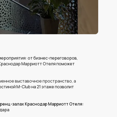
мероприятия: от бизнес-переговоров,
 Краснодар Марриотт Отеля поможет
менное выставочное пространство, а
стиной M-Club на 21 этаже позволит
еренц-залах Краснодар Марриотт Отеля:
одара