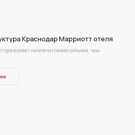
ктура Краснодар Марриотт отеля
ктура влияет на впечатления сильнее, чем
ее