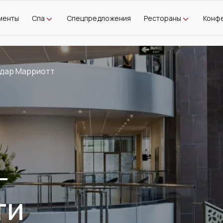
менты
Спа
Спецпредложения
Рестораны
Конф
дар Марриотт
-
ти