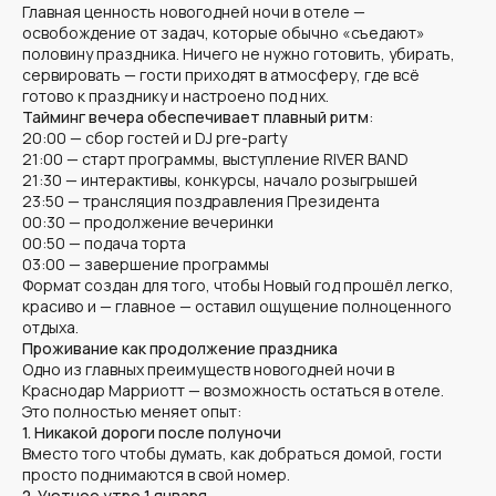
Главная ценность новогодней ночи в отеле —
освобождение от задач, которые обычно «съедают»
половину праздника. Ничего не нужно готовить, убирать,
сервировать — гости приходят в атмосферу, где всё
готово к празднику и настроено под них.
Тайминг вечера обеспечивает плавный ритм
:
20:00 — сбор гостей и DJ pre-party
21:00 — старт программы, выступление RIVER BAND
21:30 — интерактивы, конкурсы, начало розыгрышей
23:50 — трансляция поздравления Президента
00:30 — продолжение вечеринки
00:50 — подача торта
03:00 — завершение программы
Формат создан для того, чтобы Новый год прошёл легко,
красиво и — главное — оставил ощущение полноценного
отдыха.
Проживание как продолжение праздника
Одно из главных преимуществ новогодней ночи в
Краснодар Марриотт — возможность остаться в отеле.
Это полностью меняет опыт:
1. Никакой дороги после полуночи
Вместо того чтобы думать, как добраться домой, гости
просто поднимаются в свой номер.
2. Уютное утро 1 января