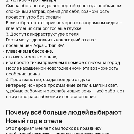
Смена обстановки делает первый день года необычным:
спокойный завтрак, время для себя, возможность
провести утро без спешки.
Если выбрать категории номеров с панорамным видом —
впечатления становятся ещё глубже.
3. Доступ к инфраструктуре отеля
Гости могут дополнить новогодний отдых:
посещением Aqua Urban SPA,
плаванием в бассейне,
отдыхом в релакс-зонах,
или просто тихим временем в номере с видом на город.
После насыщенной новогодней ночи эта возможность
особенно ценна.
4. Пространство, созданное для отдыха
Интерьер номеров, продуманные детали, мягкий свет,
удобные рабочие и расслабляющие зоны — всё работает
на чувство расслабления и восстановления.
Почему всё больше людей выбирают
Новый год в отеле
Этот формат меняет сам подход к празднику:
нет бытовой нагрузки — праздник создают для вас;