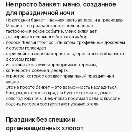
Не просто банкет: меню, созданное
для праздничной ночи
Новогодний банкет — важная часть вечера, и в Краснодар
Марриотт он разработан как полноценное
гастрономическое событие. Меню включает:
два варианта основного блюда на выбор:
лосось “Веллингтон” со шпинатом, трюфельным дюкселем
и соусом голландез;
стриплойн на пюре из корня сельдерея и цветной капусты
с соусом грэви;
изысканные закуски и праздничные террины;
копчёности, соленья, десерты;
игристое, которое создаёт правильный праздничный
акцент.
Это не просто банкет — это возможность насладиться
блюдом, которое вы вряд ли будете готовить дома в
новогоднюю ночь. Шеф-повар продумал баланс вкусов и
подачу, которая соответствует уровню отеля.
Праздник без спешки и
организационных хлопот